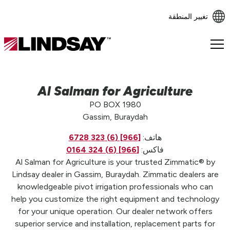
تغيير المنطقة
Lindsay.
Link
to
homepage
Al Salman for Agriculture
PO BOX 1980
Gassim, Buraydah
هاتف:
[966] (6) 323 6728
فاكس:
[966] (6) 324 0164
Al Salman for Agriculture is your trusted Zimmatic® by
Lindsay dealer in Gassim, Buraydah. Zimmatic dealers are
knowledgeable pivot irrigation professionals who can
help you customize the right equipment and technology
for your unique operation. Our dealer network offers
superior service and installation, replacement parts for