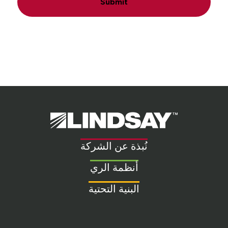
Submit
Lindsay.
Link
to
نُبذة عن الشركة
homepage
أنظمة الري
البنية التحتية