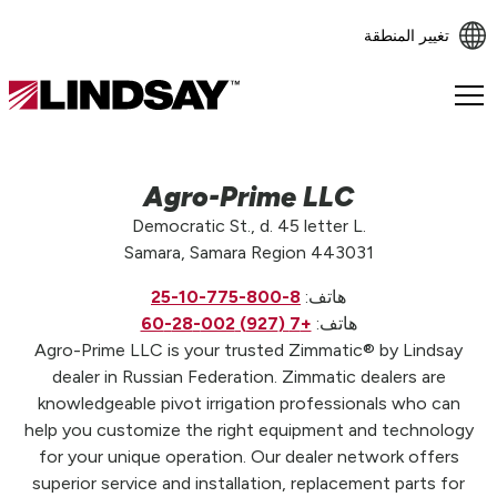
تغيير المنطقة
Lindsay.
Link
to
homepage
Agro-Prime LLC
Democratic St., d. 45 letter L.
Samara, Samara Region 443031
هاتف:
8-800-775-10-25
هاتف:
+7 (927) 002-28-60
Agro-Prime LLC is your trusted Zimmatic® by Lindsay
dealer in Russian Federation. Zimmatic dealers are
knowledgeable pivot irrigation professionals who can
help you customize the right equipment and technology
for your unique operation. Our dealer network offers
superior service and installation, replacement parts for