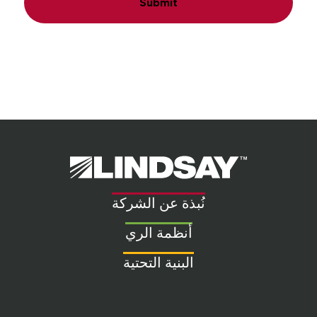
Submit
Lindsay.
Link
to
نُبذة عن الشركة
homepage
أنظمة الري
البنية التحتية