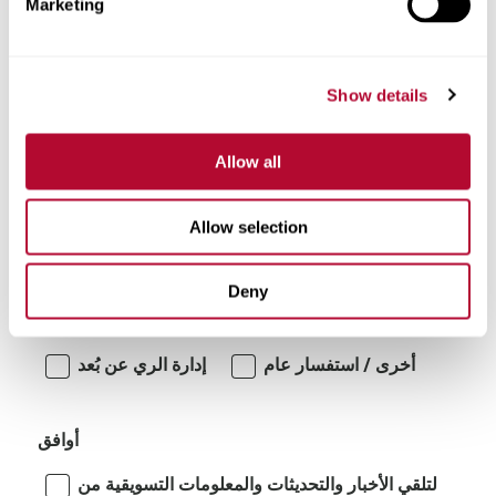
Marketing
تعليقات
Show details
Allow all
Allow selection
أنا مهتم بـ:
Deny
أنظمة الري الدوارة/المتحركة جانبياً
أخرى / استفسار عام
إدارة الري عن بُعد
أوافق
لتلقي الأخبار والتحديثات والمعلومات التسويقية من