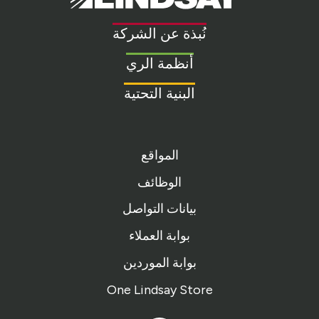
Link
to
نُبذة عن الشركة
homepage
أنظمة الري
البنية التحتية
المواقع
الوظائف
بيانات التواصل
بوابة العملاء
بوابة الموردين
One Lindsay Store