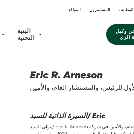
الوظائف
المستثمرون
المواقع
البنية
ن وكيل
 الري
التحتية
Eric R. Arneson
لأول للرئيس، والمستشار العام، والأمين
السيرة الذاتية للسيد/ Eric
يتولى السيد/ Eric R. Arneson منصب النائب الأول للرئيس، والمستشار العام، والأمين في شركة Lindsay، وقد تولى
هذه المناصب منذ أبريل 2008، عندما انضم إلى الشركة. وقبل هذا الوقت ومنذ يناير 1999، مارس السيد/ Arneson