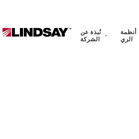
Lindsay.
أنظمة
نُبذة عن
Link
الري
الشركة
to
homepage