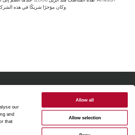
مهنة المحاماة في شركة المحاماة Kutak Rock LLP، وكان مؤخرًا شريكًا في هذه الشركة.
One Lindsay Store
بوابة الموردين
بوابة العملا
Allow all
alyse our
ing and
Linked
Allow selection
r that
In