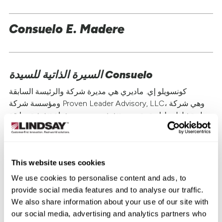
Consuelo E. Madere
السيرة الذاتية للسيدة Consuelo
كونسويلو إي. ماديري هي مديرة شركة والرئيسة السابقة
ومؤسسة شركة Proven Leader Advisory, LLC، وهي شركة
استشارات إدارية وتدريب تنفيذي. وهي مسؤولة تنفيذية سابقة
في شركة مونسانتو، التي كانت خلال فترة عملها من بين شركات
Fortune 500 والمزود العالمي الرائد للحلول الزراعية المبتكرة
والمستدامة. تقاعدت من مونسانتو في عام 2013 كنائبة رئيس
قسم الخضروات العالمية والأعمال التجارية في آسيا، وكانت
This website uses cookies
عضوًا في فريق القيادة التنفيذية للرئيس التنفيذي. تشغل السيدة
We use cookies to personalise content and ads, to
ماديري حاليًا منصب عضو في مجلس إدارة شركة Nutrien، وهي
provide social media features and to analyse our traffic.
شركة عالمية رائدة في مجال توفير مدخلات وخدمات
We also share information about your use of our site with
المحاصيل، وهي شركة كندية مدرجة في بورصة نيويورك للأوراق
our social media, advertising and analytics partners who