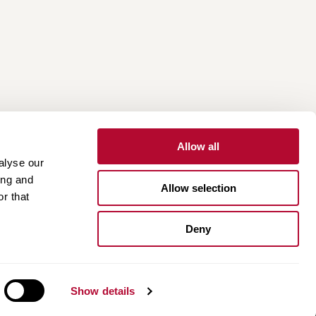
Allow all
alyse our
ing and
Allow selection
r that
One Lindsay Store
بوابة الموردين
بوابة العملا
Deny
Linked
In
Show details
|
View All