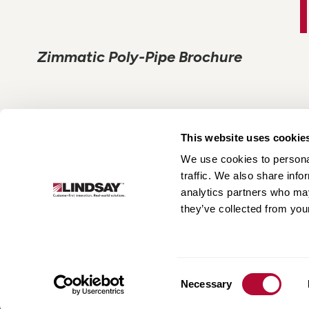
Zimmatic Poly-Pipe Brochure
This website uses cookie
We use cookies to personal
traffic. We also share info
Lindsay.
analytics partners who may
Link
they’ve collected from your
to
البنية التحتية
أنظمة الري
نُبذة عن الشركة
homepage
Consent
Necessary
Selection
خدام