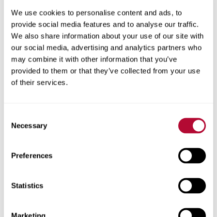
informadas em todas as etapas da sua jornada de
We use cookies to personalise content and ads, to
irrigação.
provide social media features and to analyse our traffic.
Comece a explorar.
We also share information about your use of our site with
our social media, advertising and analytics partners who
Use os filtros ou a barra de pesquisa para encontrar
may combine it with other information that you’ve
recursos rapidamente por produto, tipo de cultura ou
provided to them or that they’ve collected from your use
aplicação. Não encontrou o que procura? Entre em
of their services.
contato com nossa equipe — ajudaremos você a obter
as informações certas rapidamente.
Consent
Necessary
Selection
Escolha uma marca
Preferences
Zimmatic
Statistics
FieldNET
Peças de Reposição
Marketing