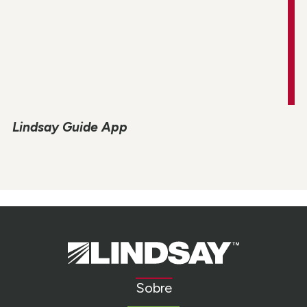
Lindsay Guide App
Lindsay.
Link
to
Sobre
homepage